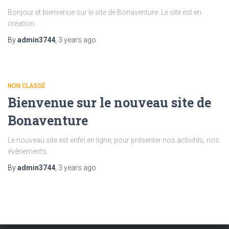
Bonjour et bienvenue sur le site de Bonaventure. Le site est en
création…
By
admin3744
,
3 years
ago
NON CLASSÉ
Bienvenue sur le nouveau site de
Bonaventure
Le nouveau site est enfin en ligne, pour présenter nos activités, nos
évènements.
By
admin3744
,
3 years
ago